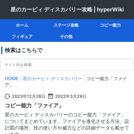
技(操作)
コピー能力
技(操作)
技(操作)
コピー能力
技威力
技威力
攻撃・連射
技威力
属性
属性
属性
連続補正
連続補正
基礎
連続補正
せっけい図
最大
持続
持続
持続
星のカービィ ディスカバリー攻略 | hyperWiki
ホーム
ステージ攻略
コピー能力
フィギュア
その他
検索はこちらで
HOME
/
星のカービィ ディスカバリー
/
コピー能力「ファイ
ア」
2023年12月28日
2022年3月29日
コピー能力「ファイア」
星のカービィ ディスカバリーのコピー能力「ファイア」
についてまとめています。ファイアを進化させる方法、設
計図の場所、技の使い方や威力などの詳細データも載せて