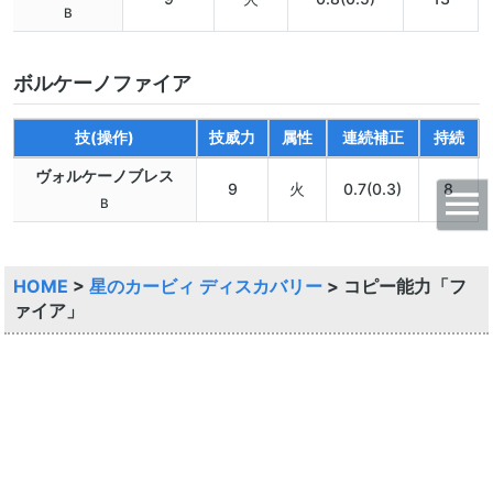
B
ボルケーノファイア
技(操作)
技威力
属性
連続補正
持続
ヴォルケーノブレス
9
火
0.7(0.3)
8
B
HOME
>
星のカービィ ディスカバリー
>
コピー能力「フ
ァイア」