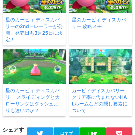
星のカービィ ディスカバ
星のカービィ ディスカバ
リーの2ndトレーラーが公
リー 攻略メモ
開、発売日も3月25日に決
定！
星のカービィ ディスカバ
カービィディスカバリー
リー スライディングと大
クリア率に含まれないHA
ローリングはダッシュよ
Lルームなどの隠し要素に
りも速いのか？
ついて
シェアす
はてブ
LINE