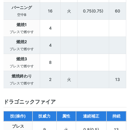
バーニング
16
火
0.75(0.75)
60
空中B
燃焼1
4
ブレスで燃やす
燃焼2
4
ブレスで燃やす
燃焼3
8
ブレスで燃やす
燃焼終わり
2
火
13
ブレスで燃やす
ドラゴニックファイア
技(操作)
技威力
属性
連続補正
持続
ブレス
9
火
0.8(0.5)
13