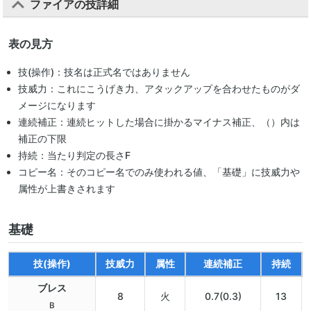
ファイアの技詳細
表の見方
技(操作)：技名は正式名ではありません
技威力：これにこうげき力、アタックアップを合わせたものがダ
メージになります
連続補正：連続ヒットした場合に掛かるマイナス補正、（）内は
補正の下限
持続：当たり判定の長さF
コピー名：そのコピー名でのみ使われる値、「基礎」に技威力や
属性が上書きされます
基礎
技(操作)
技威力
属性
連続補正
持続
ブレス
8
火
0.7(0.3)
13
B