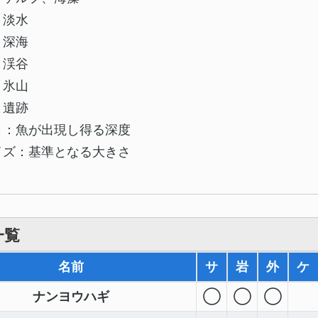
：淡水
：深海
：渓谷
；氷山
：遺跡
さ：魚が出現し得る深度
イズ：基準となる大きさ
一覧
名前
サ
岩
外
ケ
ナンヨウハギ
◯
◯
◯