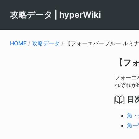
攻略データ | hyperWiki
HOME
/
攻略データ
/
【フォーエバーブルー ルミ
【フ
フォーエバ
れぞれが
目
魚・
魚一