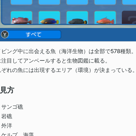
イビング中に出会える魚（海洋生物）は全部で578種類
は注目してアンベールすると生物図鑑に載る。
れぞれの魚には出現するエリア（環境）が決まっている
見方
：サンゴ礁
：岩礁
：外洋
；ケルプ、海藻