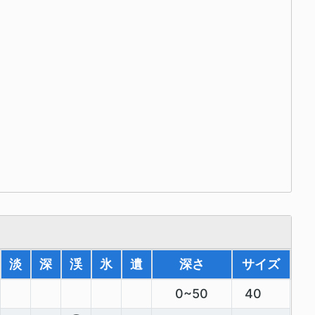
淡
深
渓
氷
遺
深さ
サイズ
0~50
40