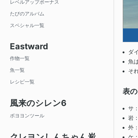
レベルアップボーナス
たびのアルバム
スペシャル一覧
Eastward
ダ
作物一覧
魚
魚一覧
そ
レシピ一覧
表の
風来のシレン6
サ
ボヨヨンツール
岩
外
クレヨンしんちゃん炭
ケ