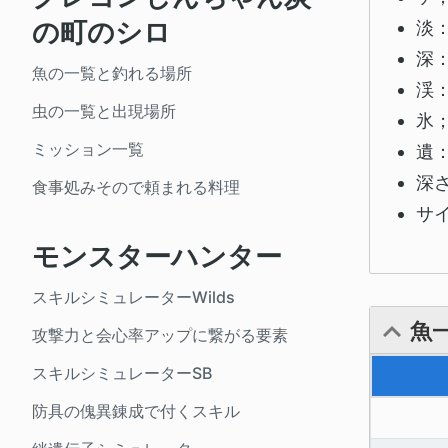
の町のシロ
淡
深
魚の一覧と釣れる場所
渓
虫の一覧と出現場所
氷
ミッション一覧
遺
深
食事処みそので頼まれる料理
サ
モンスターハンター
スキルシミュレーターWilds
魚
攻撃力と会心率アップに繋がる要素
スキルシミュレーターSB
防具の傀異錬成で付くスキル