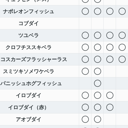
ナポレオンフィッシュ
◯
◯
◯
◯
コブダイ
ツユベラ
◯
◯
◯
◯
クロフチススキベラ
◯
◯
◯
◯
ッコスカーズフラッシャーラス
◯
◯
◯
◯
スミツキソメワケベラ
◯
◯
スパニッシュホグフィッシュ
◯
イロブダイ
◯
◯
◯
イロブダイ（赤）
◯
◯
◯
アオブダイ
◯
◯