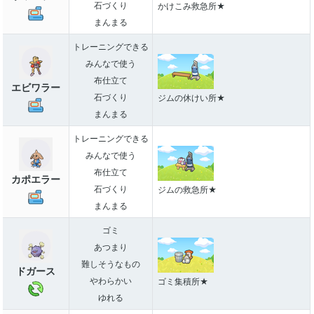
石づくり
かけこみ救急所★
まんまる
トレーニングできる
みんなで使う
布仕立て
エビワラー
石づくり
ジムの休けい所★
まんまる
トレーニングできる
みんなで使う
布仕立て
カポエラー
石づくり
ジムの救急所★
まんまる
ゴミ
あつまり
難しそうなもの
ドガース
やわらかい
ゴミ集積所★
ゆれる