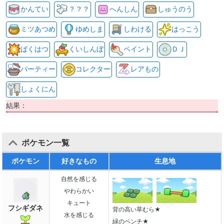
かんてい
？？？
へんしん
しゅうのう
ミツあつめ
ゆめしま
しわける
はっこう
ばくはつ
くいしんぼ
ペイント
ＤＪ
パーティー
コレクター
レアもの
しょくにん
結果：
ポケモン一覧
ポケモン
好きなもの
生息地
自然を感じる
やわらかい
キュート
フシギダネ
背の高い草むら★
水を感じる
緑のベンチ★