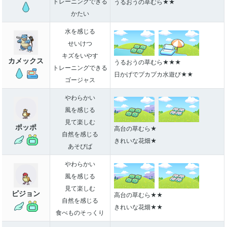
トレーニングできる
うるおうの草むら★★
かたい
水を感じる
せいけつ
キズをいやす
カメックス
うるおうの草むら★★★
トレーニングできる
日かげでプカプカ水遊び★★
ゴージャス
やわらかい
風を感じる
見て楽しむ
ポッポ
高台の草むら★
自然を感じる
きれいな花畑★
あそびば
やわらかい
風を感じる
見て楽しむ
ピジョン
高台の草むら★★
自然を感じる
きれいな花畑★★
食べものそっくり