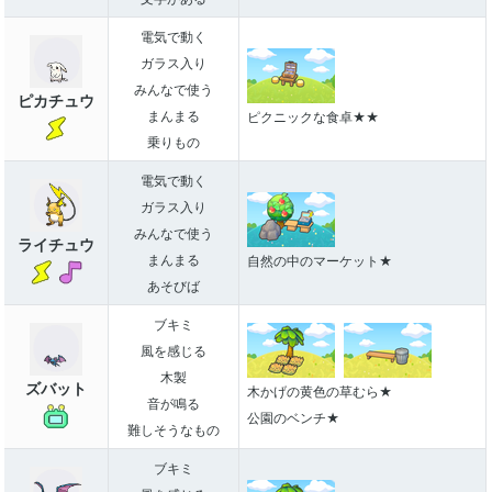
電気で動く
ガラス入り
みんなで使う
ピカチュウ
まんまる
ピクニックな食卓★★
乗りもの
電気で動く
ガラス入り
みんなで使う
ライチュウ
まんまる
自然の中のマーケット★
あそびば
ブキミ
風を感じる
木製
ズバット
木かげの黄色の草むら★
音が鳴る
公園のベンチ★
難しそうなもの
ブキミ