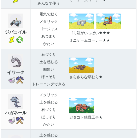
みんなで使う
電気で動く
メタリック
ゴージャス
ジバコイル
ゴミ箱がいっぱい★★★
あつまり
ミニゲームコーナー★★
かたい
石づくり
土を感じる
四角い
イワーク
ほっそり
さらさらな草むら★
トレーニングできる
メタリック
土を感じる
石づくり
ハガネール
ほっそり
ガタゴト鉄骨工事★
かたい
土を感じる