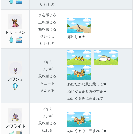
いれもの
水を感じる
土を感じる
海を感じる
トリトドン
せいけつ
海釣り★★
いれもの
ブキミ
フシギ
風を感じる
フワンテ
キュート
あたたかな風に乗って★
まんまる
ぬいぐるみとおやすみ★
ぬいぐるみに囲まれて
ブキミ
フシギ
風を感じる
フワライド
ゆれる
ぬいぐるみに囲まれて★