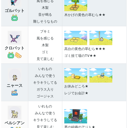
風を感じる
木製
ゴルバット
音が鳴る
木かげの黄色の草むら★★
難しそうなもの
ブキミ
風を感じる
木製
クロバット
高台の黄色の草むら★★★
ゴミ
ゴミ捨て場のTV★★
見て楽しむ
いれもの
みんなで使う
キラキラしてる
ニャース
お休みどころ★
ガラス入り
レジでお会計★
ゴージャス
いれもの
みんなで使う
キラキラしてる
ペルシアン
見て楽しむ
悪の組織のアジト★