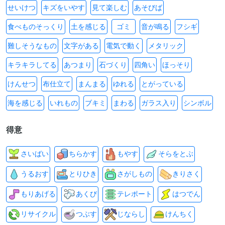
せいけつ
キズをいやす
見て楽しむ
あそびば
食べものそっくり
土を感じる
ゴミ
音が鳴る
フシギ
難しそうなもの
文字がある
電気で動く
メタリック
キラキラしてる
あつまり
石づくり
四角い
ほっそり
けんせつ
布仕立て
まんまる
ゆれる
とがっている
海を感じる
いれもの
ブキミ
まわる
ガラス入り
シンボル
得意
さいばい
ちらかす
もやす
そらをとぶ
うるおす
とりひき
さがしもの
きりさく
もりあげる
あくび
テレポート
はつでん
リサイクル
つぶす
じならし
けんちく