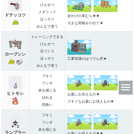
けんせつ
メタリック
ドテッコツ
岩かげの草むら★★
ほっそり
大きな荷物をのせて★
みんなで使う
トレーニングできる
けんせつ
石づくり
ローブシン
ほっそり
工事現場のはつでん所★
みんなで使う
ブキミ
フシギ
炎を感じる
ヒトモシ
お墓にお供えもの★
ゆれる
ブキミなお墓にお供えもの★
四角い
ブキミ
フシギ
炎を感じる
ランプラー
お墓にお供えもの★★