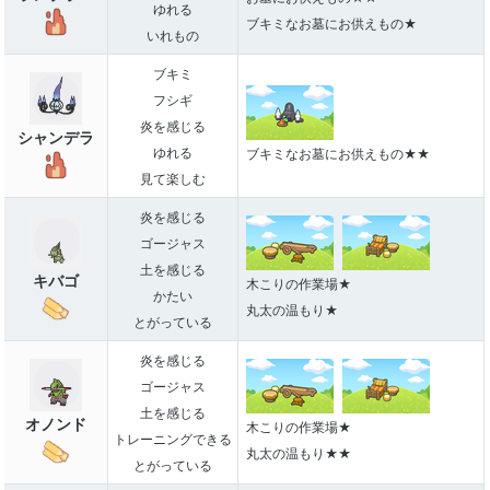
ゆれる
ブキミなお墓にお供えもの★
いれもの
ブキミ
フシギ
炎を感じる
シャンデラ
ゆれる
ブキミなお墓にお供えもの★★
見て楽しむ
炎を感じる
ゴージャス
土を感じる
キバゴ
木こりの作業場★
かたい
丸太の温もり★
とがっている
炎を感じる
ゴージャス
土を感じる
オノンド
木こりの作業場★
トレーニングできる
丸太の温もり★★
とがっている