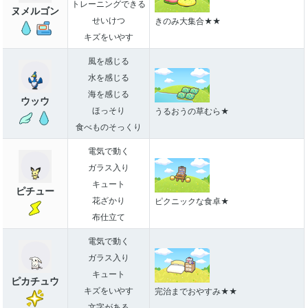
トレーニングできる
ヌメルゴン
せいけつ
きのみ大集合★★
キズをいやす
風を感じる
水を感じる
海を感じる
ウッウ
ほっそり
うるおうの草むら★
食べものそっくり
電気で動く
ガラス入り
キュート
ピチュー
花ざかり
ピクニックな食卓★
布仕立て
電気で動く
ガラス入り
キュート
ピカチュウ
キズをいやす
完治までおやすみ★★
文字がある