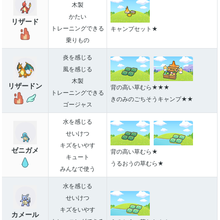
木製
かたい
リザード
トレーニングできる
キャンプセット★
乗りもの
炎を感じる
風を感じる
木製
リザードン
背の高い草むら★★★
トレーニングできる
きのみのごちそうキャンプ★★
ゴージャス
水を感じる
せいけつ
キズをいやす
ゼニガメ
背の高い草むら★
キュート
うるおうの草むら★
みんなで使う
水を感じる
せいけつ
キズをいやす
カメール