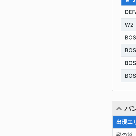
DEF
W2
BOS
BO
BO
BO
パ
出現エ
謎の塔