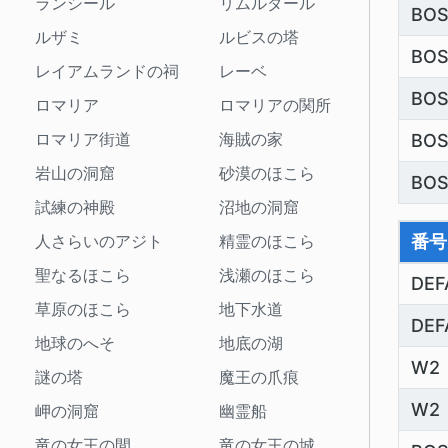
ランシール
リムルダール
BO
ルザミ
ルビスの塔
BO
レイアムランドの祠
レーベ
BO
ロマリア
ロマリアの関所
ロマリア街道
海賊の家
BO
岩山の洞窟
砂漠のほこら
BO
試練の神殿
沼地の洞窟
番号
人さらいのアジト
精霊のほこら
聖なるほこら
浅瀬のほこら
DEF
草原のほこら
地下水道
DEF
地球のへそ
地底の湖
W2
謎の塔
魔王の爪痕
W2
岬の洞窟
幽霊船
竜の女王の間
竜の女王の城