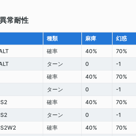
異常耐性
種類
麻痺
幻惑
ALT
確率
40%
70%
ALT
ターン
0
-1
確率
40%
70%
ターン
0
-1
S2
確率
40%
70%
S2
ターン
0
-1
SS2W2
確率
40%
70%