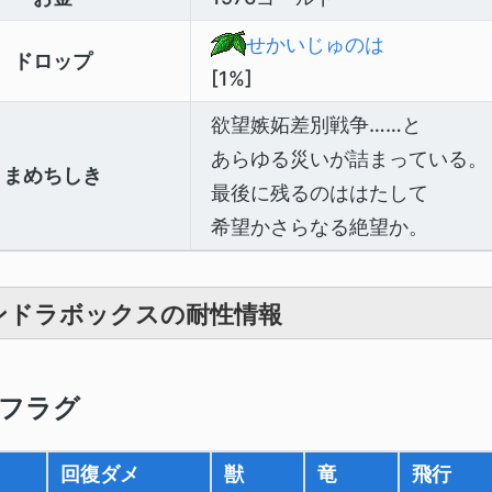
せかいじゅのは
ドロップ
[1%]
欲望嫉妬差別戦争……と
あらゆる災いが詰まっている。
まめちしき
最後に残るのははたして
希望かさらなる絶望か。
ンドラボックスの耐性情報
フラグ
回復ダメ
獣
竜
飛行