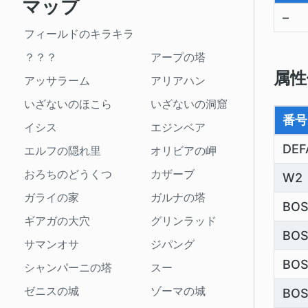
マップ
–
フィールドのキラキラ
？？？
アープの塔
属性
アッサラーム
アリアハン
いざないのほこら
いざないの洞窟
番号
イシス
エジンベア
DEF
エルフの隠れ里
オリビアの岬
おろちのどうくつ
カザーブ
W2
ガライの家
ガルナの塔
BOS
ギアガの大穴
グリンラッド
BO
サマンオサ
ジパング
BO
シャンパーニの塔
スー
ゼニスの城
ゾーマの城
BO