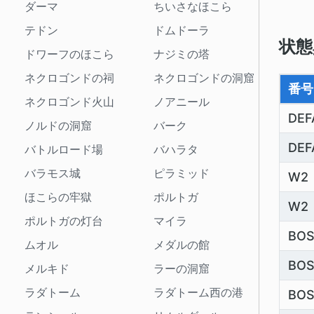
ダーマ
ちいさなほこら
テドン
ドムドーラ
状態
ドワーフのほこら
ナジミの塔
ネクロゴンドの祠
ネクロゴンドの洞窟
番号
ネクロゴンド火山
ノアニール
DEF
ノルドの洞窟
バーク
DEF
バトルロード場
バハラタ
バラモス城
ピラミッド
W2
ほこらの牢獄
ポルトガ
W2
ポルトガの灯台
マイラ
BOS
ムオル
メダルの館
BOS
メルキド
ラーの洞窟
ラダトーム
ラダトーム西の港
BO