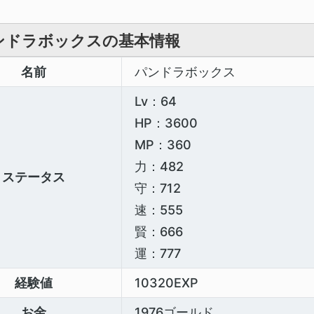
ンドラボックスの基本情報
名前
パンドラボックス
Lv：64
HP：3600
MP：360
力：482
ステータス
守：712
速：555
賢：666
運：777
経験値
10320EXP
お金
1976ゴールド