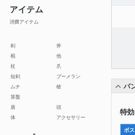
アイテム
消費アイテム
剣
斧
棍
他
杖
爪
短剣
ブーメラン
パ
ムチ
槍
算盤
盾
頭
特効
体
アクセサリー
ボス