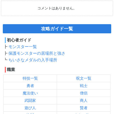
コメントはありません。
攻略ガイド一覧
初心者ガイド
モンスター一覧
保護モンスターの居場所と強さ
ちいさなメダルの入手場所
職業
特技一覧
呪文一覧
勇者
戦士
魔法使い
僧侶
武闘家
商人
遊び人
賢者