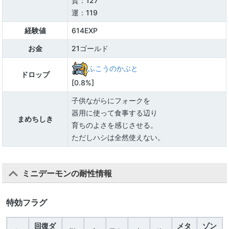
賢：127
運：119
経験値
614EXP
お金
21ゴールド
ふこうのかぶと
ドロップ
[0.8%]
子供ながらにフォークを
器用に使って食事する辺り
まめちしき
育ちのよさを感じさせる。
ただしハシは全然使えない。
ミニデーモンの耐性情報
特効フラグ
回復ダ
メタ
ゾン