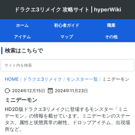
種類
出現エリア
回復ダ
毒
ルカニ
足払い
出現数
ボミオス
出現率
マホトラ
メタ
時間帯
バシル
ゾン
ボス
ドラクエ3リメイク 攻略サイト | hyperWiki
獣
竜
飛行
虫
海
メ
ル
ビ
ホーム
初心者ガイド
職業
アイテム
マップ
その他
検索はこちらで
HOME
/
ドラクエ3リメイク
/
モンスター一覧
/
ミニデーモン
2024年12月15日
2024年11月23日
ミニデーモン
HD2D版ドラクエ3リメイクに登場するモンスター「ミニ
デーモン」の情報を載せています。ミニデーモンのステー
タス、属性と状態異常の耐性、ドロップアイテム、出現場
所など。