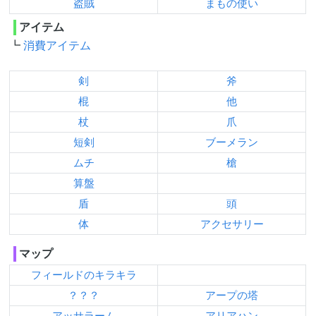
盗賊
まもの使い
アイテム
消費アイテム
剣
斧
棍
他
杖
爪
短剣
ブーメラン
ムチ
槍
算盤
盾
頭
体
アクセサリー
マップ
フィールドのキラキラ
？？？
アープの塔
アッサラーム
アリアハン