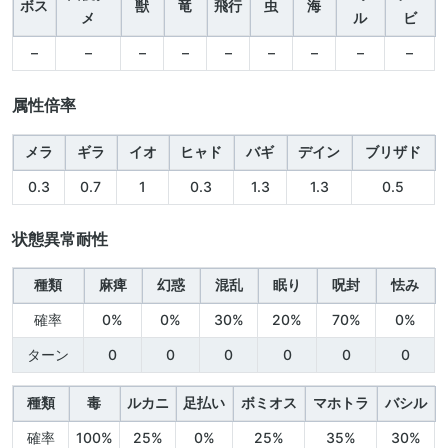
ボス
獣
竜
飛行
虫
海
メ
ル
ビ
–
–
–
–
–
–
–
–
–
属性倍率
メラ
ギラ
イオ
ヒャド
バギ
デイン
ブリザド
0.3
0.7
1
0.3
1.3
1.3
0.5
状態異常耐性
種類
麻痺
幻惑
混乱
眠り
呪封
怯み
確率
0%
0%
30%
20%
70%
0%
ターン
0
0
0
0
0
0
種類
毒
ルカニ
足払い
ボミオス
マホトラ
バシル
確率
100%
25%
0%
25%
35%
30%