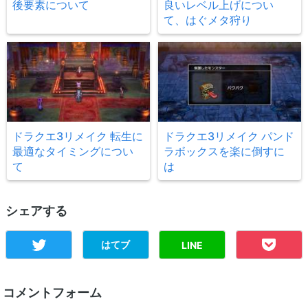
後要素について
良いレベル上げについ
て、はぐメタ狩り
ドラクエ3リメイク 転生に
ドラクエ3リメイク パンド
最適なタイミングについ
ラボックスを楽に倒すに
て
は
シェアする
はてブ
LINE
コメントフォーム