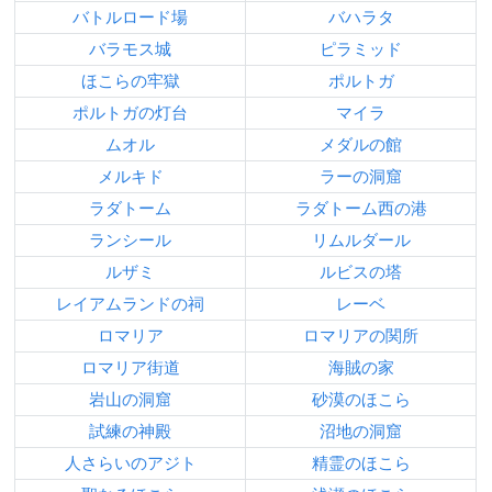
バトルロード場
バハラタ
バラモス城
ピラミッド
ほこらの牢獄
ポルトガ
ポルトガの灯台
マイラ
ムオル
メダルの館
メルキド
ラーの洞窟
ラダトーム
ラダトーム西の港
ランシール
リムルダール
ルザミ
ルビスの塔
レイアムランドの祠
レーベ
ロマリア
ロマリアの関所
ロマリア街道
海賊の家
岩山の洞窟
砂漠のほこら
試練の神殿
沼地の洞窟
人さらいのアジト
精霊のほこら