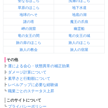
聖なるほこら
浅瀬のほこら
草原のほこら
地下水道
地球のへそ
地底の湖
謎の塔
魔王の爪痕
岬の洞窟
幽霊船
竜の女王の間
竜の女王の城
旅の扉のほこら
旅人のほこら
旅人の教会
旅人の宿屋
その他
運による会心・状態異常の補正効果
ダメージ計算について
素早さと行動順について
レベルアップに必要な経験値
職業ごとのステータス上昇
このサイトについて
プライバシーポリシー