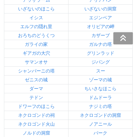
いざないのほこら
いざないの洞窟
イシス
エジンベア
エルフの隠れ里
オリビアの岬
おろちのどうくつ
カザーブ
ガライの家
ガルナの塔
ギアガの大穴
グリンラッド
サマンオサ
ジパング
シャンパーニの塔
スー
ゼニスの城
ゾーマの城
ダーマ
ちいさなほこら
テドン
ドムドーラ
ドワーフのほこら
ナジミの塔
ネクロゴンドの祠
ネクロゴンドの洞窟
ネクロゴンド火山
ノアニール
ノルドの洞窟
バーク